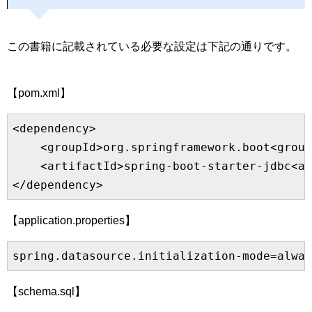
この書籍に記載されている必要な設定は下記の通りです。
【pom.xml】
<dependency>

    <groupId>org.springframework.boot<group
    <artifactId>spring-boot-starter-jdbc<ar
【application.properties】
【schema.sql】