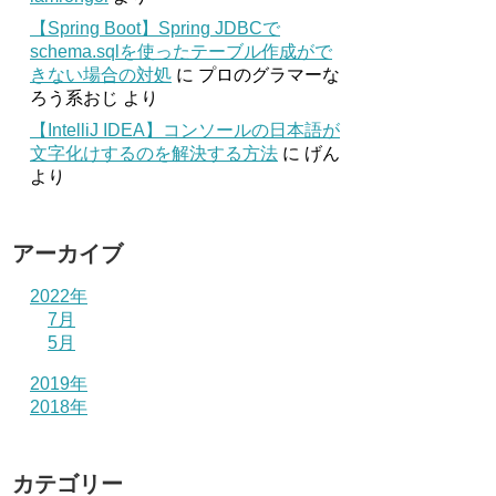
【Spring Boot】Spring JDBCで
schema.sqlを使ったテーブル作成がで
きない場合の対処
に
プロのグラマーな
ろう系おじ
より
【IntelliJ IDEA】コンソールの日本語が
文字化けするのを解決する方法
に
げん
より
アーカイブ
2022年
7月
5月
2019年
2018年
カテゴリー